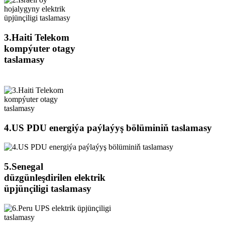
3.Haiti Telekom
kompýuter otagy
taslamasy
4.US PDU energiýa paýlaýyş bölüminiň taslamasy
5.Senegal
düzgünleşdirilen elektrik
üpjünçiligi taslamasy