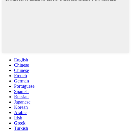
English
Chinese
Chinese
French
German
Portuguese
Spanish
Russian
Japanese
Korean
Arabic
Irish
Greek
Turkish