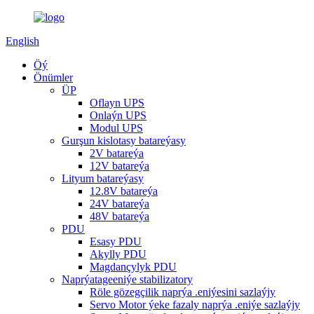
English
Öý
Önümler
ÜP
Oflayn UPS
Onlaýn UPS
Modul UPS
Gurşun kislotasy batareýasy
2V batareýa
12V batareýa
Lityum batareýasy
12.8V batareýa
24V batareýa
48V batareýa
PDU
Esasy PDU
Akylly PDU
Magdançylyk PDU
Naprýatageeniýe stabilizatory
Röle gözegçilik naprýa .eniýesini sazlaýjy
Servo Motor ýeke fazaly naprýa .eniýe sazlaýjy