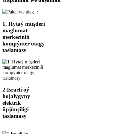
1. Hytaý müşderi
maglumat
merkeziniň
kompýuter otagy
taslamasy
2.Israeli öý
hojalygyny
elektrik
üpjünçiligi
taslamasy