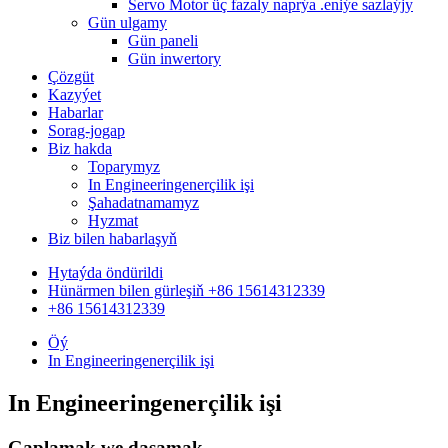
Servo Motor üç fazaly naprýa .eniýe sazlaýjy
Gün ulgamy
Gün paneli
Gün inwertory
Çözgüt
Kazyýet
Habarlar
Sorag-jogap
Biz hakda
Toparymyz
In Engineeringenerçilik işi
Şahadatnamamyz
Hyzmat
Biz bilen habarlaşyň
Hytaýda öndürildi
Hünärmen bilen gürleşiň +86 15614312339
+86 15614312339
Öý
In Engineeringenerçilik işi
In Engineeringenerçilik işi
Gaplamak we daşamak