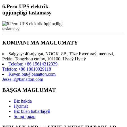
6.Peru UPS elektrik
üpjünçiligi taslamasy
KOMPANI MA MAGLUMATY
Salgysy: 40-njy gat, NOOK. 8B, Täze Ewerbraýt merkezi,
Pekin, Tongzhou etraby, 101100, Hytaý Hytaý
Telefon: +86 15614312339
Telefon: +86 18610029118
Keven.bnt@banatton.com
Jesse.li@banatton.com
BAŞGA MAGLUMAT
Biz hakda
Hyzmat
Biz bilen habarlaşyň
Sorag-jogap