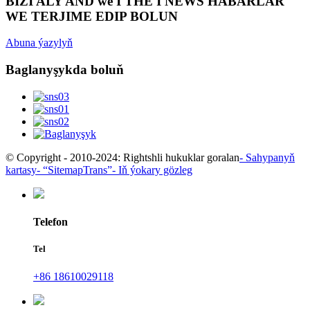
BIZI ALY AND we I THE I NEWS HABARLAR
WE TERJIME EDIP BOLUN
Abuna ýazylyň
Baglanyşykda boluň
© Copyright - 2010-2024: Rightshli hukuklar goralan
- Sahypanyň
kartasy
- “SitemapTrans”
- Iň ýokary gözleg
Telefon
Tel
+86 18610029118